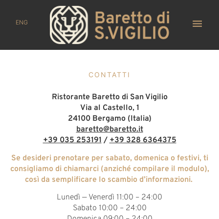
ENG
CONTATTI
Ristorante Baretto di San Vigilio
Via al Castello, 1
24100 Bergamo (Italia)
baretto@baretto.it
+39 035 253191
/
+39 328 6364375
Se desideri prenotare per sabato, domenica o festivi, ti
consigliamo di chiamarci (anziché compilare il modulo),
così da semplificare lo scambio d’informazioni.
Lunedì — Venerdì 11:00 – 24:00
Sabato 10:00 – 24:00